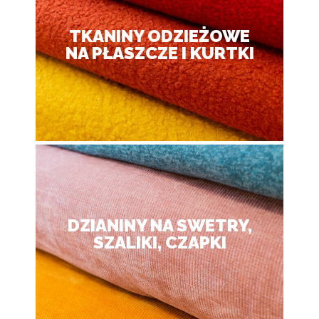
TKANINY ODZIEŻOWE
NA PŁASZCZE I KURTKI
DZIANINY NA SWETRY,
SZALIKI, CZAPKI