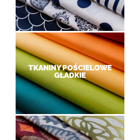
TKANINY POŚCIELOWE
GŁADKIE