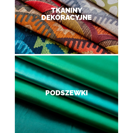
TKANINY
DEKORACYJNE
PODSZEWKI