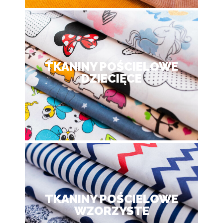
TKANINY POŚCIELOWE
DZIECIĘCE
TKANINY POŚCIELOWE
WZORZYSTE