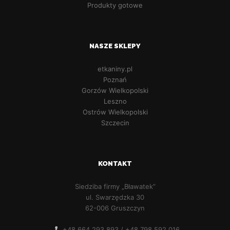
Produkty gotowe
NASZE SKLEPY
etkaniny.pl
Poznań
Gorzów Wielkopolski
Leszno
Ostrów Wielkopolski
Szczecin
KONTAKT
Siedziba firmy „Bławatek”
ul. Swarzędzka 30
62-006 Gruszczyn
+48 664 293 893 / +48 798 592 016