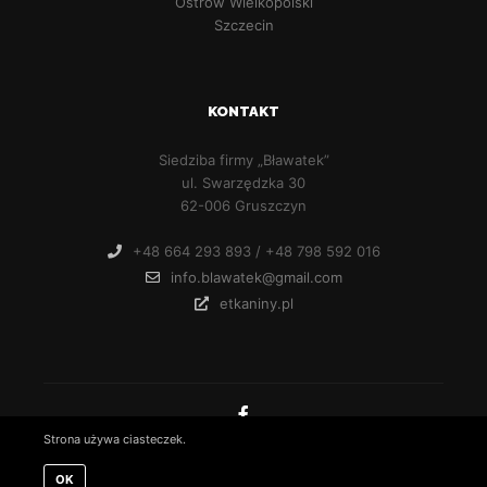
Ostrów Wielkopolski
Szczecin
KONTAKT
Siedziba firmy „Bławatek”
ul. Swarzędzka 30
62-006 Gruszczyn
+48 664 293 893 / +48 798 592 016
info.blawatek@gmail.com
etkaniny.pl
Strona używa ciasteczek.
Bławatek © 2022
OK