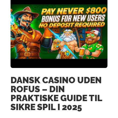
DANSK CASINO UDEN
ROFUS – DIN
PRAKTISKE GUIDE TIL
SIKRE SPIL I 2025