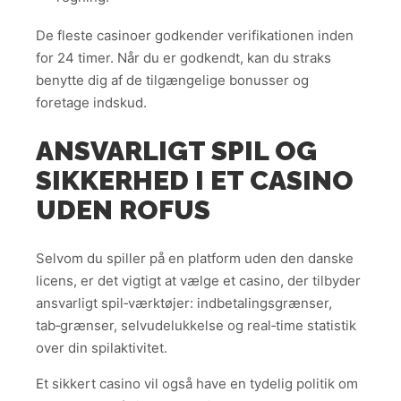
De fleste casinoer godkender verifikationen inden
for 24 timer. Når du er godkendt, kan du straks
benytte dig af de tilgængelige bonusser og
foretage indskud.
ANSVARLIGT SPIL OG
SIKKERHED I ET CASINO
UDEN ROFUS
Selvom du spiller på en platform uden den danske
licens, er det vigtigt at vælge et casino, der tilbyder
ansvarligt spil‑værktøjer: indbetalingsgrænser,
tab‑grænser, selvudelukkelse og real‑time statistik
over din spilaktivitet.
Et sikkert casino vil også have en tydelig politik om