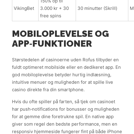
150% op til
VikingBet
3.000 kr + 30
30 minutter (Skrill)
M
free spins
MOBILOPLEVELSE OG
APP‑FUNKTIONER
Størstedelen af casinoerne uden Rofus tilbyder en
fuldt optimeret mobilside eller en dedikeret app. En
god mobiloplevelse betyder hurtig indlæsning,
intuitive menuer og muligheden for at spille live
casino direkte fra din smartphone.
Hvis du ofte spiller på farten, så tjek om casinoet
har push‑notifications for bonusser og muligheden
for at gemme dine foretrukne spil. En native app
giver som regel den bedste performance, men en
responsiv hjemmeside fungerer fint på både iPhone