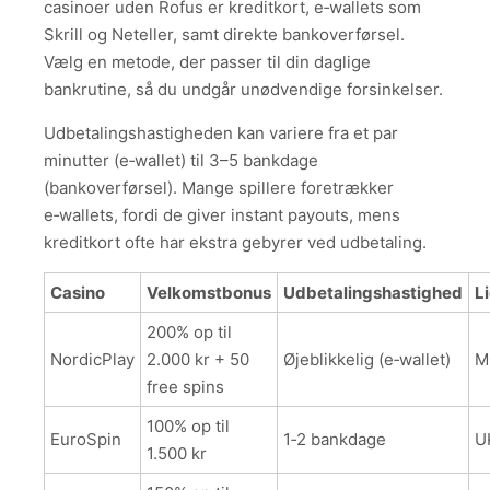
casinoer uden Rofus er kreditkort, e‑wallets som
Skrill og Neteller, samt direkte bankoverførsel.
Vælg en metode, der passer til din daglige
bankrutine, så du undgår unødvendige forsinkelser.
Udbetalingshastigheden kan variere fra et par
minutter (e‑wallet) til 3–5 bankdage
(bankoverførsel). Mange spillere foretrækker
e‑wallets, fordi de giver instant payouts, mens
kreditkort ofte har ekstra gebyrer ved udbetaling.
Casino
Velkomstbonus
Udbetalingshastighed
L
200% op til
NordicPlay
2.000 kr + 50
Øjeblikkelig (e‑wallet)
M
free spins
100% op til
EuroSpin
1‑2 bankdage
U
1.500 kr