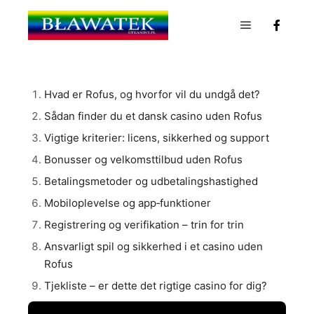
Menu główn
Hvad er Rofus, og hvorfor vil du undgå det?
Sådan finder du et dansk casino uden Rofus
Vigtige kriterier: licens, sikkerhed og support
Bonusser og velkomsttilbud uden Rofus
Betalingsmetoder og udbetalingshastighed
Mobiloplevelse og app‑funktioner
Registrering og verifikation – trin for trin
Ansvarligt spil og sikkerhed i et casino uden
Rofus
Tjekliste – er dette det rigtige casino for dig?