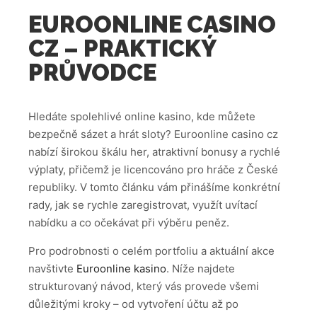
EUROONLINE CASINO
CZ – PRAKTICKÝ
PRŮVODCE
Hledáte spolehlivé online kasino, kde můžete
bezpečně sázet a hrát sloty? Euroonline casino cz
nabízí širokou škálu her, atraktivní bonusy a rychlé
výplaty, přičemž je licencováno pro hráče z České
republiky. V tomto článku vám přinášíme konkrétní
rady, jak se rychle zaregistrovat, využít uvítací
nabídku a co očekávat při výběru peněz.
Pro podrobnosti o celém portfoliu a aktuální akce
navštivte
Euroonline kasino
. Níže najdete
strukturovaný návod, který vás provede všemi
důležitými kroky – od vytvoření účtu až po