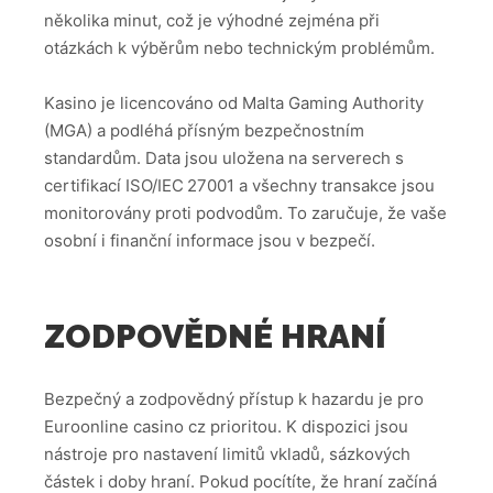
několika minut, což je výhodné zejména při
otázkách k výběrům nebo technickým problémům.
Kasino je licencováno od Malta Gaming Authority
(MGA) a podléhá přísným bezpečnostním
standardům. Data jsou uložena na serverech s
certifikací ISO/IEC 27001 a všechny transakce jsou
monitorovány proti podvodům. To zaručuje, že vaše
osobní i finanční informace jsou v bezpečí.
ZODPOVĚDNÉ HRANÍ
Bezpečný a zodpovědný přístup k hazardu je pro
Euroonline casino cz prioritou. K dispozici jsou
nástroje pro nastavení limitů vkladů, sázkových
částek i doby hraní. Pokud pocítíte, že hraní začíná