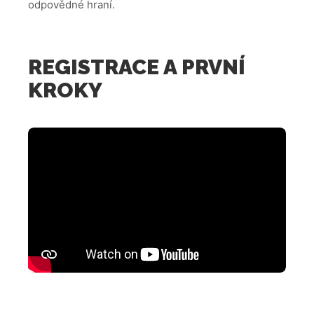
odpovědné hraní.
REGISTRACE A PRVNÍ
KROKY