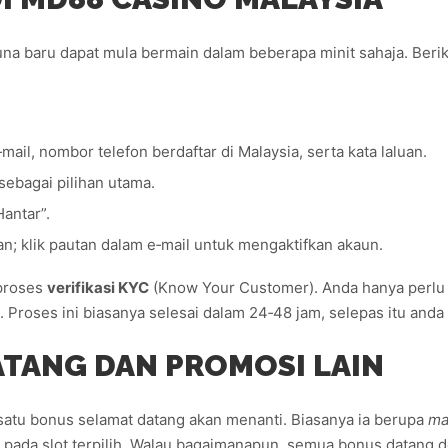
a baru dapat mula bermain dalam beberapa minit sahaja. Beriku
‑mail, nombor telefon berdaftar di Malaysia, serta kata laluan.
sebagai pilihan utama.
antar”.
; klik pautan dalam e‑mail untuk mengaktifkan akaun.
proses
verifikasi KYC
(Know Your Customer). Anda hanya perlu 
i. Proses ini biasanya selesai dalam 24‑48 jam, selepas itu and
TANG DAN PROMOSI LAIN
satu bonus selamat datang akan menanti. Biasanya ia berupa
ma
 pada slot terpilih. Walau bagaimanapun, semua bonus datang