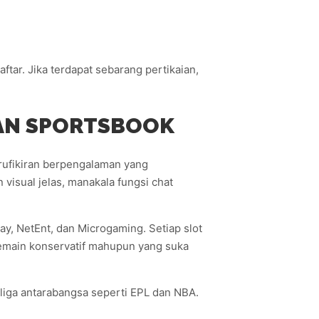
ar. Jika terdapat sebarang pertikaian,
DAN SPORTSBOOK
ufikiran berpengalaman yang
visual jelas, manakala fungsi chat
lay, NetEnt, dan Microgaming. Setiap slot
pemain konservatif mahupun yang suka
liga antarabangsa seperti EPL dan NBA.