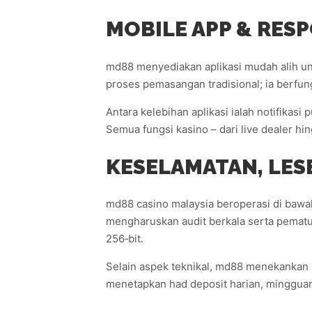
MOBILE APP & RESP
md88 menyediakan aplikasi mudah alih unt
proses pemasangan tradisional; ia berfu
Antara kelebihan aplikasi ialah notifikas
Semua fungsi kasino – dari live dealer hin
KESELAMATAN, LE
md88 casino malaysia beroperasi di bawah
mengharuskan audit berkala serta pematu
256‑bit.
Selain aspek teknikal, md88 menekankan
menetapkan had deposit harian, mingguan 