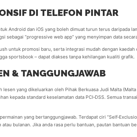
ONSIF DI TELEFON PINTAR
uk Android dan iOS yang boleh dimuat turun terus daripada lam
ngsi sebagai “progressive web app” yang menyimpan data secara
i push untuk promosi baru, serta integrasi mudah dengan kaedah 
gga sportsbook – dapat diakses tanpa kehilangan kualiti grafik.
SEN & TANGGUNGJAWAB
 lesen yang dikeluarkan oleh Pihak Berkuasa Judi Malta (Malta 
han kepada standard keselamatan data PCI‑DSS. Semua transak
 permainan yang bertanggungjawab. Terdapat ciri “Self‑Exclu
atau bulanan. Jika anda rasa perlu bantuan, pautan bantuan b