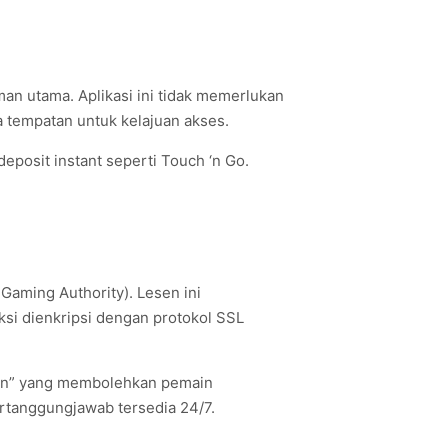
an utama. Aplikasi ini tidak memerlukan
 tempatan untuk kelajuan akses.
deposit instant seperti Touch ‘n Go.
Gaming Authority). Lesen ini
si dienkripsi dengan protokol SSL
sion” yang membolehkan pemain
ertanggungjawab tersedia 24/7.