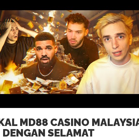
AL MD88 CASINO MALAYSIA
N DENGAN SELAMAT