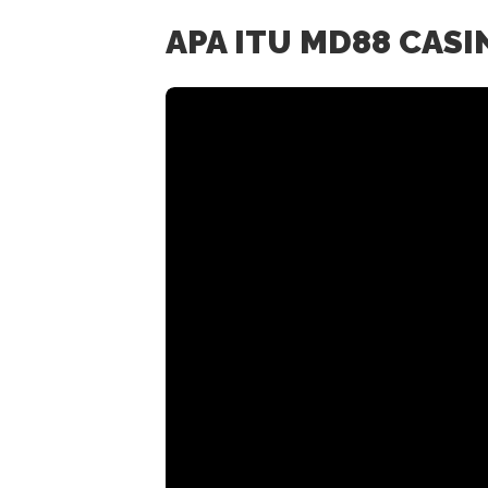
APA ITU MD88 CASI