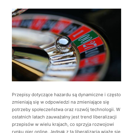
Przepisy dotyczące hazardu są dynamiczne i często
zmieniają się w odpowiedzi na zmieniające się
potrzeby społeczeństwa oraz rozwój technologii. W
ostatnich latach zauważalny jest trend liberalizacji
przepisów w wielu krajach, co sprzyja rozwojowi
rynku gier online. Jednak z tą liberalizacją wiąże się