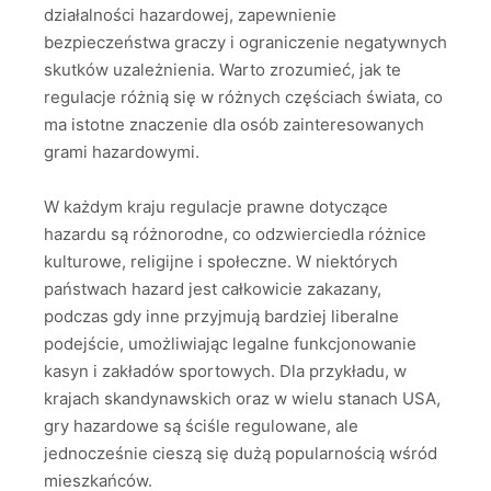
działalności hazardowej, zapewnienie
bezpieczeństwa graczy i ograniczenie negatywnych
skutków uzależnienia. Warto zrozumieć, jak te
regulacje różnią się w różnych częściach świata, co
ma istotne znaczenie dla osób zainteresowanych
grami hazardowymi.
W każdym kraju regulacje prawne dotyczące
hazardu są różnorodne, co odzwierciedla różnice
kulturowe, religijne i społeczne. W niektórych
państwach hazard jest całkowicie zakazany,
podczas gdy inne przyjmują bardziej liberalne
podejście, umożliwiając legalne funkcjonowanie
kasyn i zakładów sportowych. Dla przykładu, w
krajach skandynawskich oraz w wielu stanach USA,
gry hazardowe są ściśle regulowane, ale
jednocześnie cieszą się dużą popularnością wśród
mieszkańców.