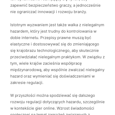
zapewnić bezpieczeństwo graczy, a jednocześnie
nie ograniczać innowacji i rozwoju branży.
Istotnym wyzwaniem jest także walka z nielegalnym
hazardem, który jest trudny do kontrolowania w
dobie internetu. Przepisy prawne muszą być
elastyczne i dostosowywać się do zmieniającego
się krajobrazu technologicznego, aby skutecznie
przeciwdziałać nielegalnym praktykom. W związku z
tym, wiele krajów zacieśnia współpracę
międzynarodową, aby wspólnie zwalczać nielegalny
hazard oraz wymieniać się doświadczeniami w
zakresie regulacji.
W przyszłości można spodziewać się dalszego
rozwoju regulacji dotyczących hazardu, szczególnie
w kontekście gier online. Wzrost świadomości
społecznej na temat zagrożeń związanych z