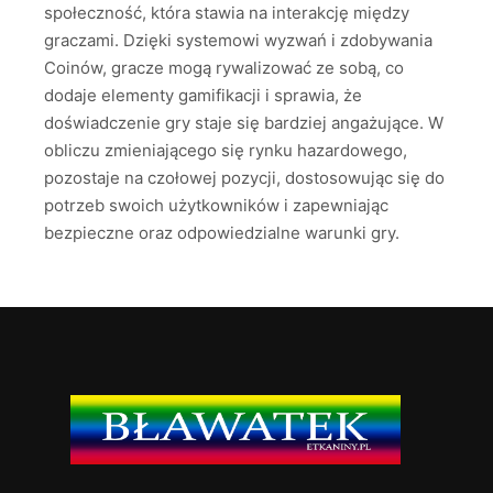
społeczność, która stawia na interakcję między
graczami. Dzięki systemowi wyzwań i zdobywania
Coinów, gracze mogą rywalizować ze sobą, co
dodaje elementy gamifikacji i sprawia, że
doświadczenie gry staje się bardziej angażujące. W
obliczu zmieniającego się rynku hazardowego,
pozostaje na czołowej pozycji, dostosowując się do
potrzeb swoich użytkowników i zapewniając
bezpieczne oraz odpowiedzialne warunki gry.