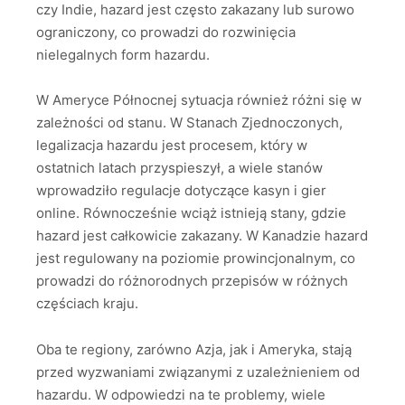
czy Indie, hazard jest często zakazany lub surowo
ograniczony, co prowadzi do rozwinięcia
nielegalnych form hazardu.
W Ameryce Północnej sytuacja również różni się w
zależności od stanu. W Stanach Zjednoczonych,
legalizacja hazardu jest procesem, który w
ostatnich latach przyspieszył, a wiele stanów
wprowadziło regulacje dotyczące kasyn i gier
online. Równocześnie wciąż istnieją stany, gdzie
hazard jest całkowicie zakazany. W Kanadzie hazard
jest regulowany na poziomie prowincjonalnym, co
prowadzi do różnorodnych przepisów w różnych
częściach kraju.
Oba te regiony, zarówno Azja, jak i Ameryka, stają
przed wyzwaniami związanymi z uzależnieniem od
hazardu. W odpowiedzi na te problemy, wiele