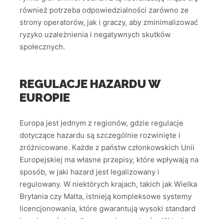
również potrzeba odpowiedzialności zarówno ze
strony operatorów, jak i graczy, aby zminimalizować
ryzyko uzależnienia i negatywnych skutków
społecznych.
REGULACJE HAZARDU W
EUROPIE
Europa jest jednym z regionów, gdzie regulacje
dotyczące hazardu są szczególnie rozwinięte i
zróżnicowane. Każde z państw członkowskich Unii
Europejskiej ma własne przepisy, które wpływają na
sposób, w jaki hazard jest legalizowany i
regulowany. W niektórych krajach, takich jak Wielka
Brytania czy Malta, istnieją kompleksowe systemy
licencjonowania, które gwarantują wysoki standard